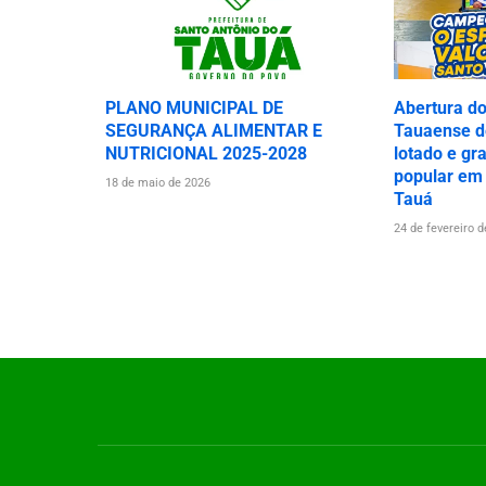
PLANO MUNICIPAL DE
Abertura d
SEGURANÇA ALIMENTAR E
Tauaense de
NUTRICIONAL 2025-2028
lotado e gr
popular em
18 de maio de 2026
Tauá
24 de fevereiro 