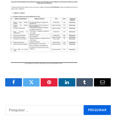
Facebook
Twitter
Pinterest
LinkedIn
Tumblr
Email