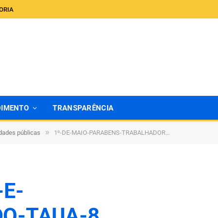
ORIA
DIMENTO
TRANSPARÊNCIA
»
idades públicas
1⁰-DE-MAIO-PARABENS-TRABALHADOR-E-TRABALHADORA-DE-SANTO-ANTONIO-DO-TAUA-8
E-
O-TAUA-8