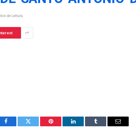
tos de Leitura
nterest
Facebook
Twitter
Pinterest
LinkedIn
Tumblr
Email