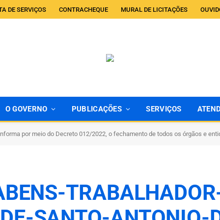
TA DE SERVIÇOS
CONTRACHEQUE
MURAL DE LICITAÇÕES
OUVID
O GOVERNO
PUBLICAÇÕES
SERVIÇOS
ATEN
 informa por meio do Decreto 012/2022, o fechamento de todos os órgãos e ent
ABENS-TRABALHADOR-
DE-SANTO-ANTONIO-D