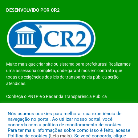
DESENVOLVIDO POR CR2
Muito mais que
criar site
ou
sistema para prefeituras
! Realizamos
uma
assessoria
completa, onde garantimos em contrato que
todas as exigências das
leis de transparência pública
serão
atendidas.
Conheça o
PNTP
e o
Radar da Transparência Pública
Nós usamos cookies para melhorar sua experiência de
navegação no portal. Ao utilizar nosso portal, você
concorda com a política de monitoramento de cookies.
Todos os direitos reservados a Prefeitura Municipal de Santo Antônio do
Para ter mais informações sobre como isso é feito, acesse
Tauá
Política de cookies (
Leia mais
). Se você concorda, clique