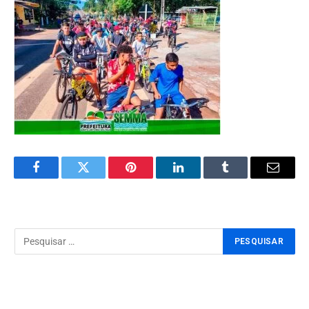
Facebook
Twitter
Pinterest
LinkedIn
Tumblr
Email