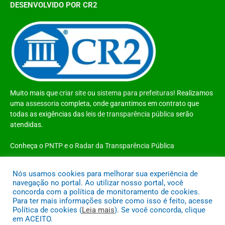
DESENVOLVIDO POR CR2
Muito mais que
criar site
ou
sistema para prefeituras
! Realizamos
uma
assessoria
completa, onde garantimos em contrato que
todas as exigências das
leis de transparência pública
serão
atendidas.
Conheça o
PNTP
e o
Radar da Transparência Pública
Nós usamos cookies para melhorar sua experiência de
navegação no portal. Ao utilizar nosso portal, você
concorda com a política de monitoramento de cookies.
Todos os direitos reservados a Prefeitura Municipal de Santo Antônio do
Para ter mais informações sobre como isso é feito, acesse
Tauá
Política de cookies (
Leia mais
). Se você concorda, clique
em ACEITO.