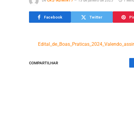
De
CR2-ADMIN17
13 de janeiro de 2025
1 Minu
Facebook
Twitter
Pi
Edital_de_Boas_Praticas_2024_Valendo_ass
COMPARTILHAR