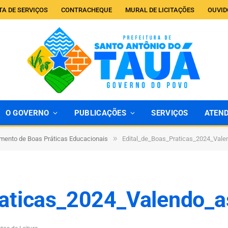
TA DE SERVIÇOS
CONTRACHEQUE
MURAL DE LICITAÇÕES
OUVID
O GOVERNO
PUBLICAÇÕES
SERVIÇOS
ATEN
»
mento de Boas Práticas Educacionais
Edital_de_Boas_Praticas_2024_Vale
raticas_2024_Valendo_a