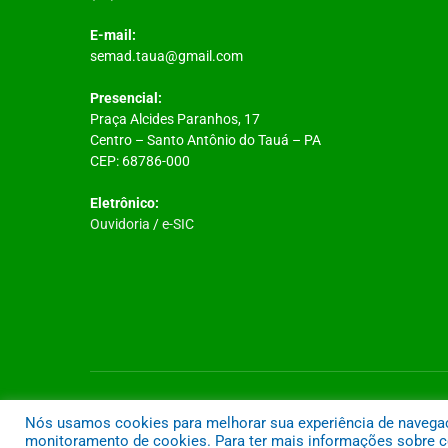
E-mail:
semad.taua@gmail.com
Presencial:
Praça Alcides Paranhos, 17
Centro – Santo Antônio do Tauá – PA
CEP: 68786-000
Eletrônico:
Ouvidoria
/
e-SIC
Todos os direitos reservados a Prefeitura Municipal de Santo A
Nós usamos cookies para melhorar sua experiência de navegação
monitoramento de cookies. Para ter mais informações sobre co