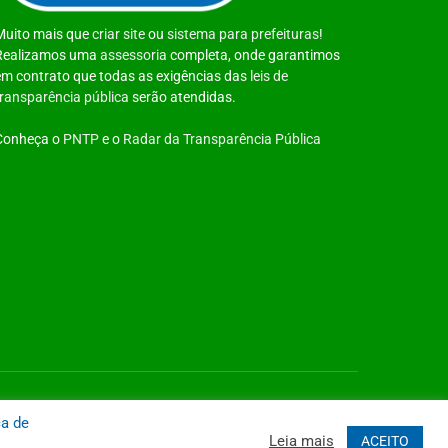
Muito mais que
criar site
ou
sistema para prefeituras
!
Realizamos uma
assessoria
completa, onde garantimos
em contrato que todas as exigências das
leis de
transparência pública
serão atendidas.
Conheça o
PNTP
e o
Radar da Transparência Pública
 Site
Acessar Área Administrativa
Acessar o Webmail
ca de
Leia mais
ACEITO