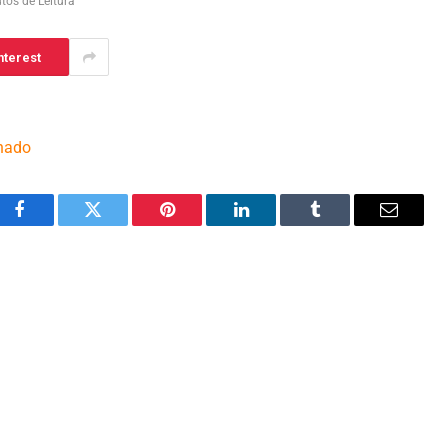
tos de Leitura
nterest
inado
Facebook
Twitter
Pinterest
LinkedIn
Tumblr
Email