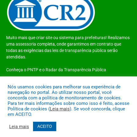
Muito mais que
criar site
ou
sistema para prefeituras
! Realizamos
uma
assessoria
completa, onde garantimos em contrato que
todas as exigências das
leis de transparência pública
serão
atendidas.
Conheça o
PNTP
e o
Radar da Transparência Pública
Nós usamos cookies para melhorar sua experiência de
navegação no portal. Ao utilizar nosso portal, você
concorda com a política de monitoramento de cookies.
Todos os direitos reservados a Prefeitura Municipal de Santo Antônio do
Para ter mais informações sobre como isso é feito, acesse
Tauá
Política de cookies (
Leia mais
). Se você concorda, clique
em ACEITO.
Mapa do Site
Acessar Área Administrativa
Acessar o Webmail
Leia mais
ACEITO