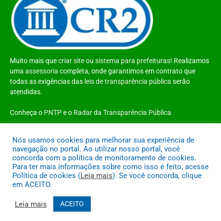
Muito mais que
criar site
ou
sistema para prefeituras
! Realizamos
uma
assessoria
completa, onde garantimos em contrato que
todas as exigências das
leis de transparência pública
serão
atendidas.
Conheça o
PNTP
e o
Radar da Transparência Pública
Nós usamos cookies para melhorar sua experiência de
navegação no portal. Ao utilizar nosso portal, você
concorda com a política de monitoramento de cookies.
Todos os direitos reservados a Prefeitura Municipal de Santo Antônio do
Para ter mais informações sobre como isso é feito, acesse
Tauá
Política de cookies (
Leia mais
). Se você concorda, clique
em ACEITO.
Mapa do Site
Acessar Área Administrativa
Acessar o Webmail
Leia mais
ACEITO