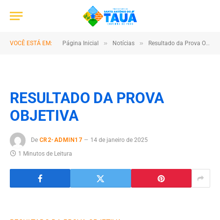
»
»
VOCÊ ESTÁ EM:
Página Inicial
Notícias
Resultado da Prova Objetiva do Processo Seletivo Público para Admissão e Formação de Cadastro de Reserva de Agentes Comunitários de Saúde e Agentes de Combate Às Endemias
RESULTADO DA PROVA
OBJETIVA
De
CR2-ADMIN17
14 de janeiro de 2025
1 Minutos de Leitura