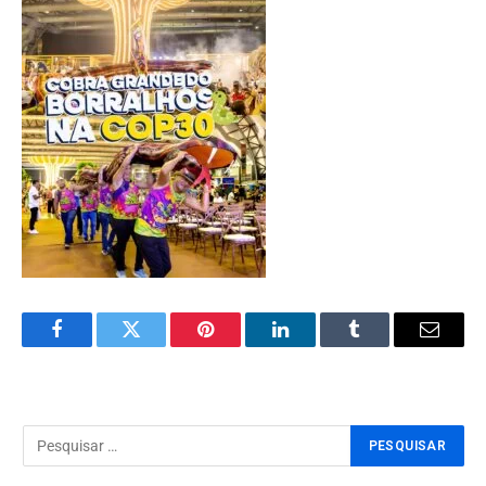
Facebook
Twitter
Pinterest
LinkedIn
Tumblr
Email