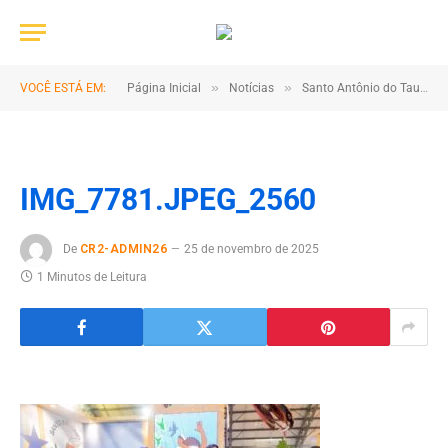
»
»
VOCÊ ESTÁ EM:
Página Inicial
Notícias
Santo Antônio do Tauá é um dos grandes destaques do Pavilhão Pará – Municípios durante a COP30
IMG_7781.JPEG_2560
De
CR2-ADMIN26
25 de novembro de 2025
1 Minutos de Leitura