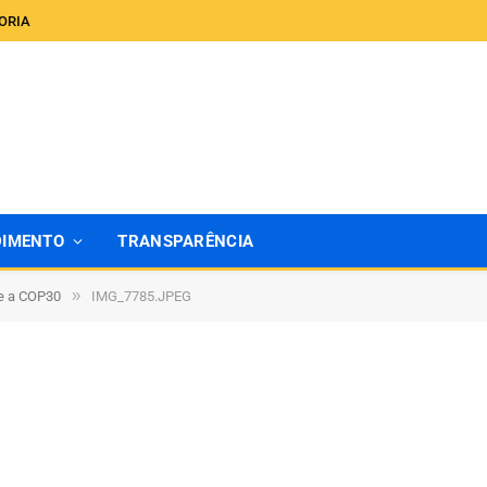
ORIA
DIMENTO
TRANSPARÊNCIA
»
te a COP30
IMG_7785.JPEG