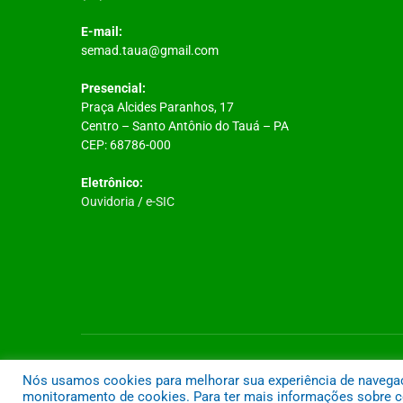
E-mail:
semad.taua@gmail.com
Presencial:
Praça Alcides Paranhos, 17
Centro – Santo Antônio do Tauá – PA
CEP: 68786-000
Eletrônico:
Ouvidoria
/
e-SIC
Todos os direitos reservados a Prefeitura Municipal de Santo A
Nós usamos cookies para melhorar sua experiência de navegação
monitoramento de cookies. Para ter mais informações sobre co