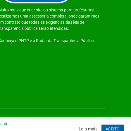
Muito mais que
criar site
ou
sistema para prefeituras
!
Realizamos uma
assessoria
completa, onde garantimos
em contrato que todas as exigências das
leis de
transparência pública
serão atendidas.
Conheça o
PNTP
e o
Radar da Transparência Pública
 Site
Acessar Área Administrativa
Acessar o Webmail
ca de
Leia mais
ACEITO