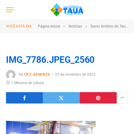
»
»
VOCÊ ESTÁ EM:
Página Inicial
Notícias
Santo Antônio do Tauá é um dos grandes destaques do Pavilhão Pará – Municípios durante a COP30
IMG_7786.JPEG_2560
De
CR2-ADMIN26
25 de novembro de 2025
1 Minutos de Leitura