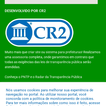
DESENVOLVIDO POR CR2
Muito mais que
criar site
ou
sistema para prefeituras
! Realizamos
uma
assessoria
completa, onde garantimos em contrato que
todas as exigências das
leis de transparência pública
serão
atendidas.
Conheça o
PNTP
e o
Radar da Transparência Pública
Nós usamos cookies para melhorar sua experiência de
navegação no portal. Ao utilizar nosso portal, você
concorda com a política de monitoramento de cookies.
Todos os direitos reservados a Prefeitura Municipal de Santo Antônio do
Para ter mais informações sobre como isso é feito, acesse
Tauá