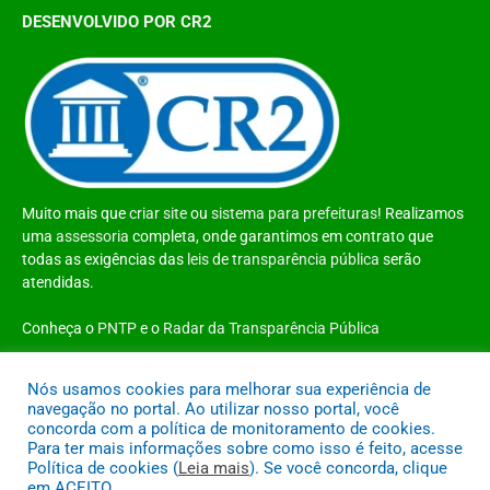
DESENVOLVIDO POR CR2
Muito mais que
criar site
ou
sistema para prefeituras
! Realizamos
uma
assessoria
completa, onde garantimos em contrato que
todas as exigências das
leis de transparência pública
serão
atendidas.
Conheça o
PNTP
e o
Radar da Transparência Pública
Nós usamos cookies para melhorar sua experiência de
navegação no portal. Ao utilizar nosso portal, você
concorda com a política de monitoramento de cookies.
Todos os direitos reservados a Prefeitura Municipal de Santo Antônio do
Para ter mais informações sobre como isso é feito, acesse
Tauá
Política de cookies (
Leia mais
). Se você concorda, clique
em ACEITO.