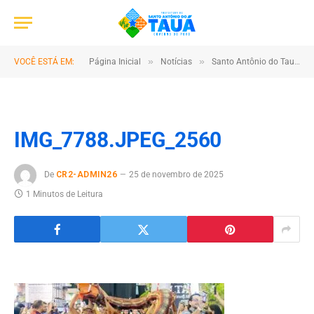
»
»
VOCÊ ESTÁ EM:
Página Inicial
Notícias
Santo Antônio do Tauá é um dos grandes destaques do Pavilhão Pará – Municípios durante a COP30
IMG_7788.JPEG_2560
De
CR2-ADMIN26
25 de novembro de 2025
1 Minutos de Leitura