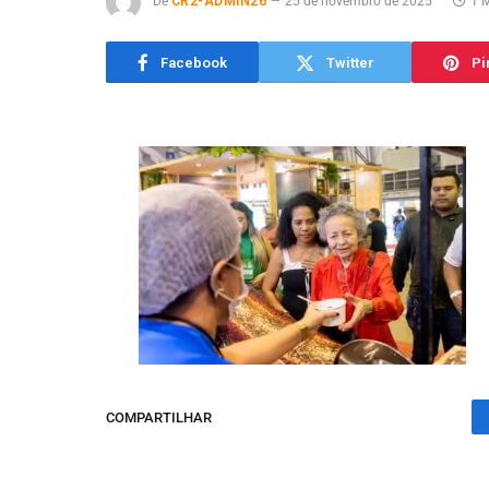
De
CR2-ADMIN26
25 de novembro de 2025
1 M
Facebook
Twitter
Pi
COMPARTILHAR