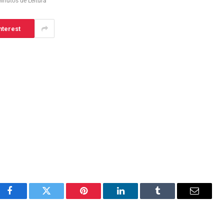
inutos de Leitura
nterest
Facebook
Twitter
Pinterest
LinkedIn
Tumblr
Email