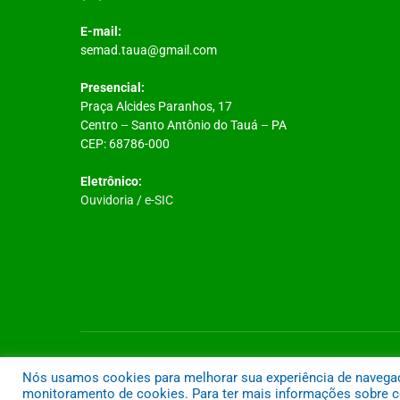
E-mail:
semad.taua@gmail.com
Presencial:
Praça Alcides Paranhos, 17
Centro – Santo Antônio do Tauá – PA
CEP: 68786-000
Eletrônico:
Ouvidoria
/
e-SIC
Todos os direitos reservados a Prefeitura Municipal de Santo A
Nós usamos cookies para melhorar sua experiência de navegação
monitoramento de cookies. Para ter mais informações sobre co