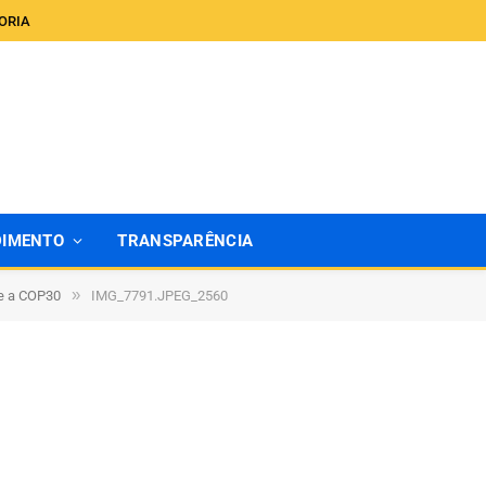
ORIA
DIMENTO
TRANSPARÊNCIA
»
te a COP30
IMG_7791.JPEG_2560