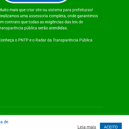
Muito mais que
criar site
ou
sistema para prefeituras
!
Realizamos uma
assessoria
completa, onde garantimos
em contrato que todas as exigências das
leis de
transparência pública
serão atendidas.
Conheça o
PNTP
e o
Radar da Transparência Pública
 Site
Acessar Área Administrativa
Acessar o Webmail
ca de
Leia mais
ACEITO