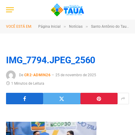
»
»
VOCÊ ESTÁ EM:
Página Inicial
Notícias
Santo Antônio do Tauá é um dos grandes destaques do Pavilhão Pará – Municípios durante a COP30
IMG_7794.JPEG_2560
De
CR2-ADMIN26
25 de novembro de 2025
1 Minutos de Leitura