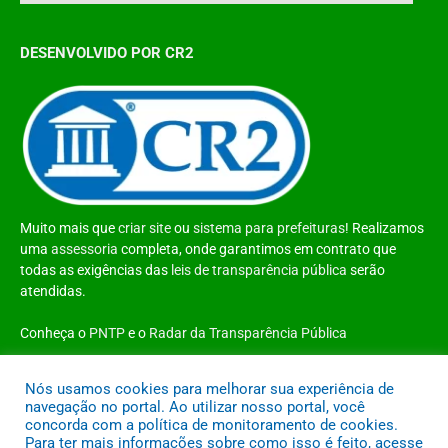
DESENVOLVIDO POR CR2
Muito mais que
criar site
ou
sistema para prefeituras
! Realizamos
uma
assessoria
completa, onde garantimos em contrato que
todas as exigências das
leis de transparência pública
serão
atendidas.
Conheça o
PNTP
e o
Radar da Transparência Pública
Nós usamos cookies para melhorar sua experiência de
navegação no portal. Ao utilizar nosso portal, você
concorda com a política de monitoramento de cookies.
Todos os direitos reservados a Prefeitura Municipal de Santo Antônio do
Para ter mais informações sobre como isso é feito, acesse