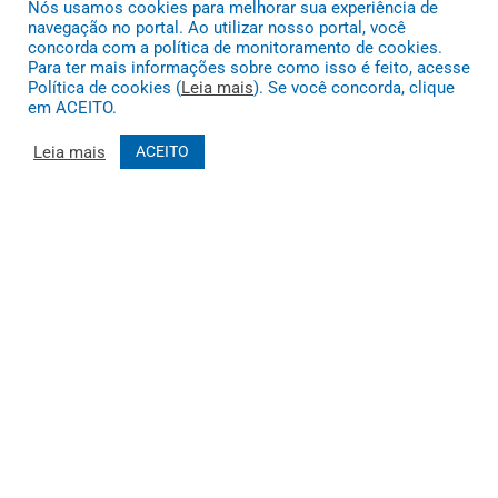
Nós usamos cookies para melhorar sua experiência de
navegação no portal. Ao utilizar nosso portal, você
concorda com a política de monitoramento de cookies.
Para ter mais informações sobre como isso é feito, acesse
Política de cookies (
Leia mais
). Se você concorda, clique
DESENVOLVIDO POR CR2
em ACEITO.
Leia mais
ACEITO
Muito mais que
criar site
ou
sistema para prefeituras
! Realizamos
uma
assessoria
completa, onde garantimos em contrato que
todas as exigências das
leis de transparência pública
serão
atendidas.
Conheça o
PNTP
e o
Radar da Transparência Pública