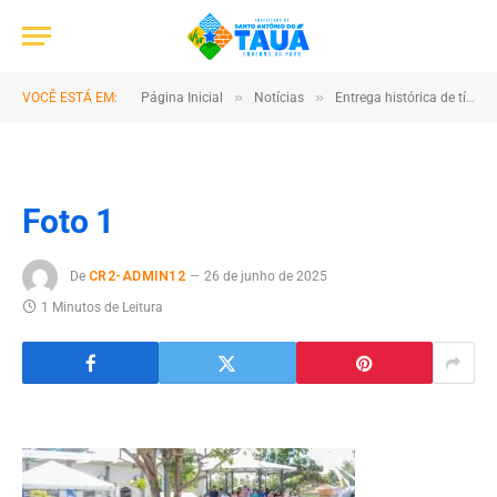
»
»
VOCÊ ESTÁ EM:
Página Inicial
Notícias
Entrega histórica de títulos de terra beneficia quase 600 produtores rurais em Santo Antônio do Tauá
Foto 1
De
CR2-ADMIN12
26 de junho de 2025
1 Minutos de Leitura