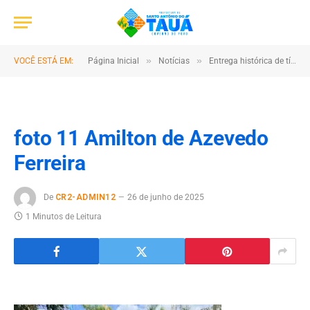
»
»
VOCÊ ESTÁ EM:
Página Inicial
Notícias
Entrega histórica de títulos de terra beneficia quase 600 produtores rurais em Santo Antônio do Tauá
foto 11 Amilton de Azevedo
Ferreira
De
CR2-ADMIN12
26 de junho de 2025
1 Minutos de Leitura