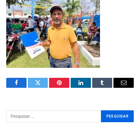
Facebook
Twitter
Pinterest
LinkedIn
Tumblr
Email