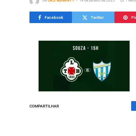
De
CR2-ADMIN17
14 de janeiro de 2025
1 Minu
Facebook
Twitter
Pi
COMPARTILHAR