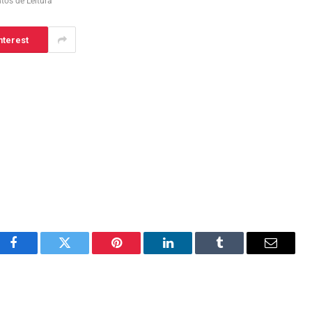
tos de Leitura
nterest
Facebook
Twitter
Pinterest
LinkedIn
Tumblr
Email