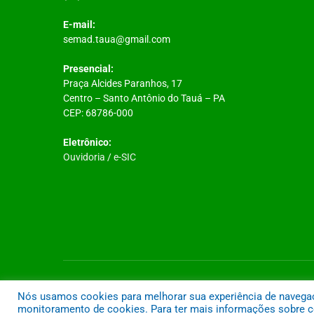
E-mail:
semad.taua@gmail.com
Presencial:
Praça Alcides Paranhos, 17
Centro – Santo Antônio do Tauá – PA
CEP: 68786-000
Eletrônico:
Ouvidoria
/
e-SIC
Todos os direitos reservados a Prefeitura Municipal de Santo A
Nós usamos cookies para melhorar sua experiência de navegação
monitoramento de cookies. Para ter mais informações sobre co