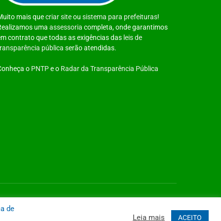
Muito mais que
criar site
ou
sistema para prefeituras
!
Realizamos uma
assessoria
completa, onde garantimos
em contrato que todas as exigências das
leis de
transparência pública
serão atendidas.
Conheça o
PNTP
e o
Radar da Transparência Pública
 Site
Acessar Área Administrativa
Acessar o Webmail
ca de
Leia mais
ACEITO