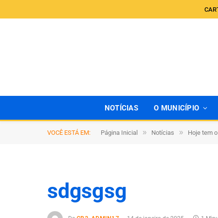
CAR
NOTÍCIAS
O MUNICÍPIO
»
»
VOCÊ ESTÁ EM:
Página Inicial
Notícias
Hoje tem o
sdgsgsg