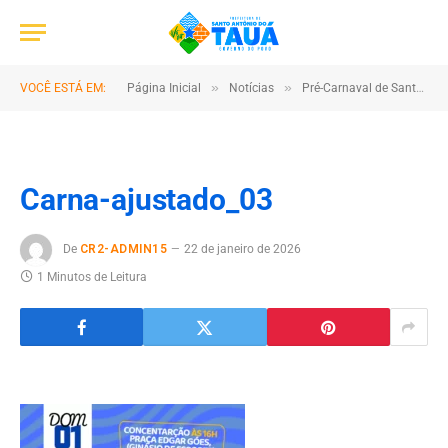
»
»
VOCÊ ESTÁ EM:
Página Inicial
Notícias
Pré-Carnaval de Santo Antônio do Tauá 2026 tem programação oficial divulgada com três finais de semana de festa
Carna-ajustado_03
De
CR2-ADMIN15
22 de janeiro de 2026
1 Minutos de Leitura