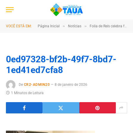
»
»
VOCÊ ESTÁ EM:
Página Inicial
Notícias
Folia de Reis celebra fé, tradição e identidade cultural em Santo Antônio do Tauá
0ed97328-bf2b-49f7-8bd7-
1ed41ed7cfa8
De
CR2-ADMIN20
8 de janeiro de 2026
1 Minutos de Leitura